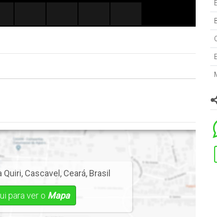
B
 Quiri
,
Cascavel
,
Ceará
,
Brasil
ui para ver o
Mapa