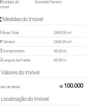
Estágio do
Somente Terreno
Imóvel:
Medidas do Imóvel
Área Total:
2400
.00
m²
Terreno:
2400
.00
m²
Comprimento:
40
.00
m
Largura da Frente:
60
.00
m
Valores do Imóvel
100.000
Valor de Venda
R$
Localização do Imóvel