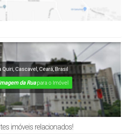
 Quiri
,
Cascavel
,
Ceará
,
Brasil
Imagem da Rua
para o Imóvel
tes imóveis relacionados!