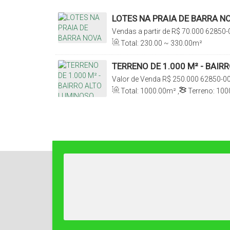
LOTES NA PRAIA DE BARRA N
Vendas a partir de
R$
70.000
62850-0
Cascavel, Ceará, Brasil
Total:
230
.00
~ 330
.00
m²
TERRENO DE 1.000 M² - BAIR
Valor de Venda
R$
250.000
62850-00
Ceará, Brasil
Total:
1000
.00
m²
,
Terreno:
100
20
.00
m
,
Frente:
50
.00
m