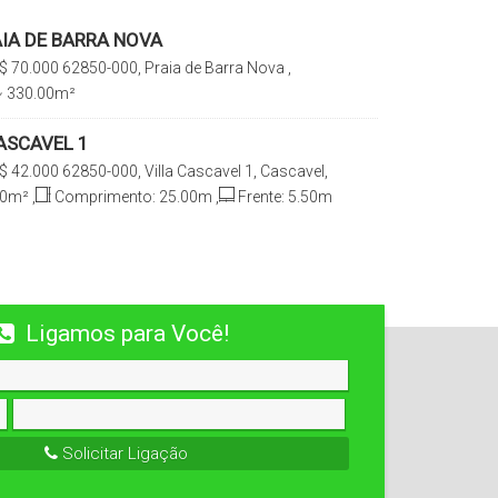
AIA DE BARRA NOVA
$
70.000
62850-000, Praia de Barra Nova ,
Brasil
 330
.00
m²
ASCAVEL 1
$
42.000
62850-000, Villa Cascavel 1, Cascavel,
50
m²
,
Comprimento:
25
.00
m
,
Frente:
5
.50
m
Ligamos para Você!
Solicitar Ligação