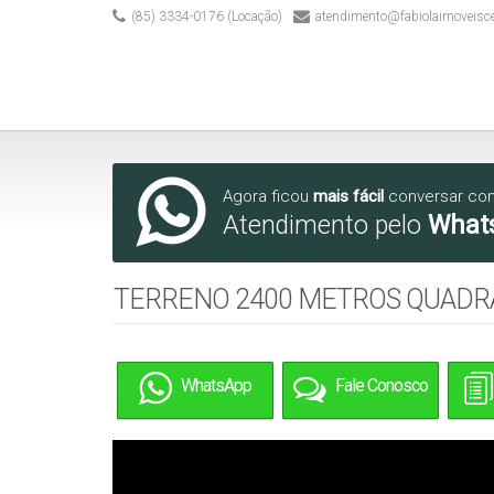
(85) 3334-0176 (Locação)
atendimento@fabiolaimoveisc
Agora ficou
mais fácil
conversar co
Atendimento pelo
What
TERRENO 2400 METROS QUADR
WhatsApp
Fale Conosco