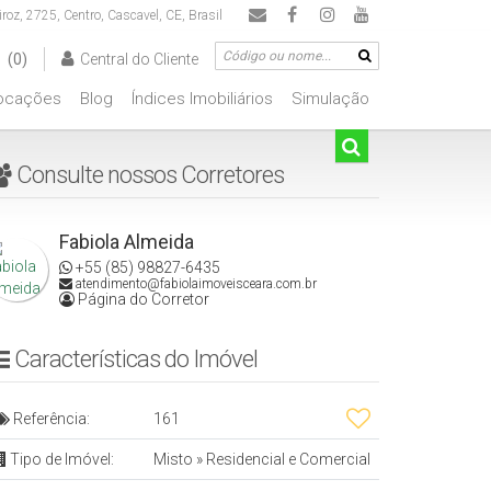
iroz
,
2725
,
Centro
,
Cascavel
,
CE
,
Brasil
(0)
Central do Cliente
ocações
Blog
Índices Imobiliários
Simulação
00.000
De R$500.000 Até R$1.000.000
Consulte nossos Corretores
Fabiola Almeida
+55 (85) 98827-6435
atendimento@fabiolaimoveisceara.com.br
Página do Corretor
Características do Imóvel
Referência:
161
Tipo de Imóvel:
Misto
»
Residencial e Comercial