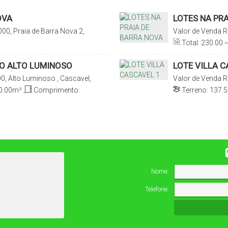
OVA
LOTES NA PR
00, Praia de Barra Nova 2,
Valor de Venda
R
Cascavel, Ceará, 
Total:
230
.00
~
RO ALTO LUMINOSO
LOTE VILLA C
0, Alto Luminoso , Cascavel,
Valor de Venda
R
Ceará, Brasil
0
.00
m²
,
Comprimento:
Terreno:
137
.
Nome:
Telefone: