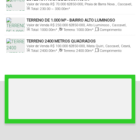
Valor de Venda
R$
70.000
62850-000, Praia de Barra Nova , Cascavel,
Total:
230
.00
~ 330
.00
m²
Ceará, Brasil
TERRENO DE 1.000 M² - BAIRRO ALTO LUMINOSO
Valor de Venda
R$
250.000
62850-000, Alto Luminoso , Cascavel,
Total:
1000
.00
m²
,
Terreno:
1000
.00
m²
,
Comprimento:
Ceará, Brasil
20
.00
m
,
Frente:
50
.00
m
TERRENO 2400 METROS QUADRADOS
Valor de Venda
R$
100.000
62850-000, Mata Quiri, Cascavel, Ceará,
Total:
2400
.00
m²
,
Terreno:
2400
.00
m²
,
Comprimento:
Brasil
40
.00
m
,
Frente:
60
.00
m