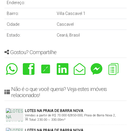
Endereço:
Bairro:
Villa Cascavel 1
Cidade:
Cascavel
Estado:
Ceará, Brasil
Gostou? Compartilhe
Não é o que você queria? Veja estes imóveis
relacionados!
LOTES NA PRAIA DE BARRA NOVA
Vendas a partir de
R$
70.000
62850-000, Praia de Barra Nova 2,
Total:
230
.00
~ 330
.00
m²
Cascavel, Ceará, Brasil
LOTES NA PRAIA DE BARRA NOVA