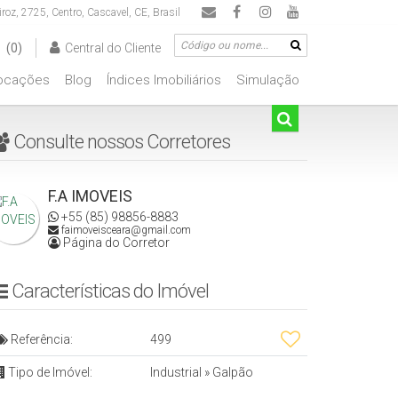
iroz
,
2725
,
Centro
,
Cascavel
,
CE
,
Brasil
(0)
Central do Cliente
ocações
Blog
Índices Imobiliários
Simulação
00.000
De R$500.000 Até R$1.000.000
Consulte nossos Corretores
F.A IMOVEIS
+55 (85) 98856-8883
faimoveisceara@gmail.com
Página do Corretor
Características do Imóvel
Referência:
499
Tipo de Imóvel:
Industrial
»
Galpão