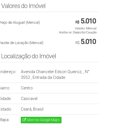
Valores do Imóvel
5.010
reço de Aluguel (Mensal)
R$
Valores Mensal
Aceita-se: Depósito/Caução
5.010
Pacote de Locação (Mensal)
R$
Localização do Imóvel
Endereço:
Avenida Chanceler Edson Queiroz,
,
N°:
3552
,
Entrada da Cidade
airro:
Centro
Cidade:
Cascavel
Estado:
Ceará, Brasil
Mapa:
Abrir no Google Maps