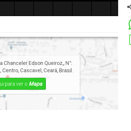
a Chanceler Edson Queiroz,
,
N°:
e
,
Centro
,
Cascavel
,
Ceará
,
Brasil
ui para ver o
Mapa