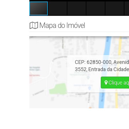
Mapa do Imóvel
CEP: 62850-000
,
Avenid
3552
,
Entrada da Cidad
Clique aq