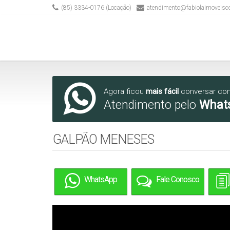
(85) 3334-0176 (Locação)
atendimento@fabiolaimoveisc
Agora ficou
mais fácil
conversar co
Atendimento pelo
What
GALPÃO MENESES
WhatsApp
Fale Conosco