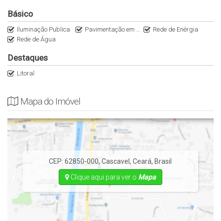
Corretor Fabiola Almeida
Básico
Creci 6523F
Iluminação Publica
Pavimentação em Calçamento
Rede de Enérgia
(85) 98827-6435
Rede de Água
Corretor Paulo Victor
Destaques
Creci 7302F
Litoral
(85) 99911-1851
Mapa do Imóvel
CEP: 62850-000
,
Cascavel
,
Ceará
,
Brasil
Clique aqui para ver o
Mapa