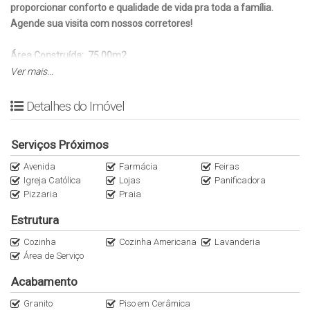
proporcionar conforto e qualidade de vida pra toda a família.
Agende sua visita com nossos corretores!
Área Construída: 75,00m2
Área Terreno: 06,00 por 25,00 = 150,00m2
Ver mais...
(02 Suítes – Sendo 01 Reversível)
Detalhes do Imóvel
Sala de Estar e Jantar
Cozinha com Bancada
Serviços Próximos
Banheiro Social Reversível
Avenida
Lavanderia Coberta
Farmácia
Feiras
Igreja Católica
Lojas
Panificadora
Fachada Moderna
Pizzaria
Praia
Quintal
02 ou 03 Vagas de Garagem
Estrutura
Imóvel ACEITA FINANCIAMENTO Bancário
Cozinha
Cozinha Americana
Lavanderia
Previsão Entrega: JUL/2026
Área de Serviço
Consulte Condições com a Fabiola Almeida Imóveis e conquiste
Acabamento
seu imóvel próprio!
Granito
Piso em Cerâmica