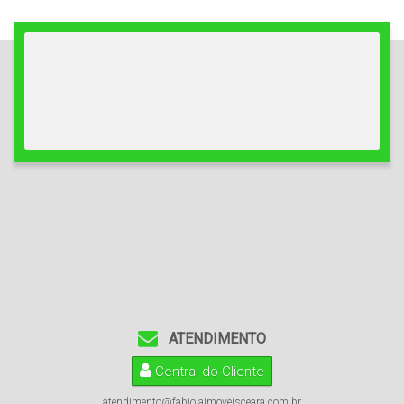
Fundos:
6
.00
m
,
Frente:
6
.00
m
,
Lado Direito:
35
.00
m
,
Lado
Esquerdo:
35
.00
m
ATENDIMENTO
Central do Cliente
atendimento@fabiolaimoveisceara.com.br