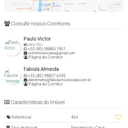
Consulte nossos Corretores
Paulo Victor
CRECI
7302
+55 (85) 98883-1851
victorimoveisceara@gmail.com
Página do Corretor
Fabiola Almeida
+55 (85) 98827-6435
atendimento@fabiolaimoveisceara.com.br
Página do Corretor
Características do Imóvel
Referência:
464
Tipo de Imóvel:
Residencial
»
Casa