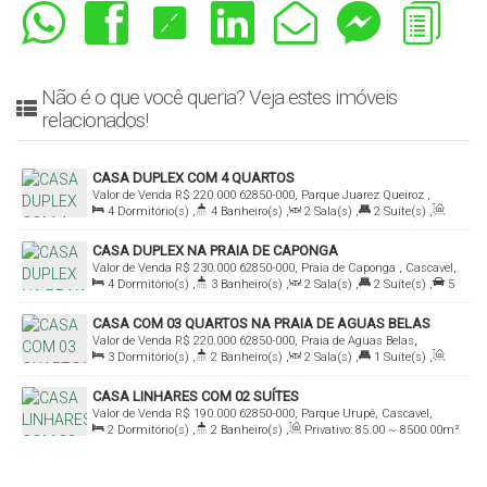
Não é o que você queria? Veja estes imóveis
relacionados!
CASA DUPLEX COM 4 QUARTOS
Valor de Venda
R$
220.000
62850-000, Parque Juarez Queiroz ,
4
Dormitório(s)
,
4
Banheiro(s)
,
2
Sala(s)
,
2
Suíte(s)
,
Cascavel, Ceará, Brasil
Total:
200
.00
m²
,
3
Vaga(s)
,
Terreno:
200
.00
m²
,
CASA DUPLEX NA PRAIA DE CAPONGA
Comprimento:
20
.00
m
,
Frente:
10
.00
m
Valor de Venda
R$
230.000
62850-000, Praia de Caponga , Cascavel,
4
Dormitório(s)
,
3
Banheiro(s)
,
2
Sala(s)
,
2
Suíte(s)
,
5
Ceará, Brasil
Vaga(s)
,
Útil:
180
.00
~ 1800
.00
m²
,
Terreno:
300
.00
m²
,
CASA COM 03 QUARTOS NA PRAIA DE AGUAS BELAS
Comprimento:
30
.00
m
,
Frente:
10
.00
m
Valor de Venda
R$
220.000
62850-000, Praia de Aguas Belas,
3
Dormitório(s)
,
2
Banheiro(s)
,
2
Sala(s)
,
1
Suíte(s)
,
Cascavel, Ceará, Brasil
Total:
640
.00
m²
,
Útil:
130
.00
~ 135
.00
m²
,
Terreno:
640
.00
m²
,
CASA LINHARES COM 02 SUÍTES
Comprimento:
40
.00
m
,
Frente:
16
.00
m
Valor de Venda
R$
190.000
62850-000, Parque Urupê, Cascavel,
2
Dormitório(s)
,
2
Banheiro(s)
,
Privativo:
85
.00
~ 8500
.00
m²
Ceará, Brasil
,
2
Sala(s)
,
2
Suíte(s)
,
2
Vaga(s)
,
12m
Distância do Mar
,
Útil:
85
.00
m²
,
Terreno:
210
.00
m²
,
Comprimento:
35
.00
m
,