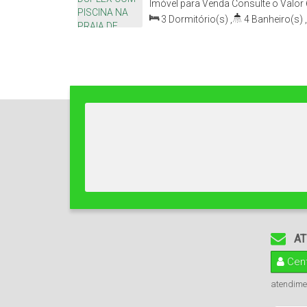
BELAS
Imóvel para Venda
Consulte o Valor
Belas, Cascavel, Ceará, Brasil
3
Dormitório(s)
,
4
Banheiro(s)
,
Sala(s)
,
2
Suíte(s)
,
3
Vaga(s)
,
225
.00
m²
,
Comprimento:
30
.00
m
AT
Cent
atendime