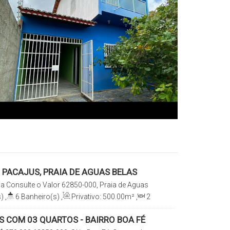
 PACAJUS, PRAIA DE AGUAS BELAS
da
Consulte o Valor
62850-000, Praia de Aguas
Ceará, Brasil
)
,
6
Banheiro(s)
,
Privativo:
500
.00
m²
,
2
e(s)
,
Total:
700
.00
m²
,
5
Vaga(s)
S COM 03 QUARTOS - BAIRRO BOA FÉ