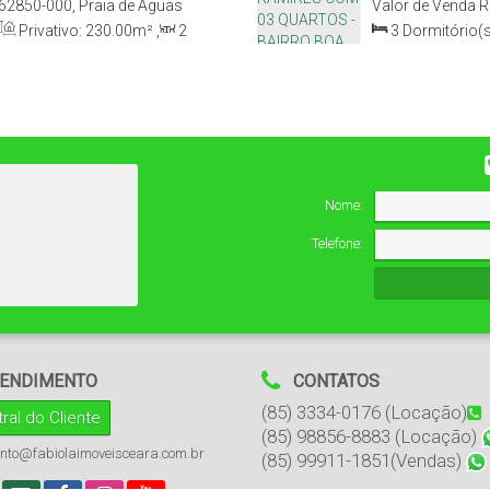
62850-000, Praia de Aguas
Valor de Venda
R
Ceará, Brasil
Privativo:
230
.00
m²
,
2
3
Dormitório(s
Útil:
230
.00
m²
,
Terreno:
Total:
92
.00
m²
,
,
Frente:
7
.50
m
92
.00
m²
,
Terr
6
.00
m
Nome:
Telefone:
ENDIMENTO
CONTATOS
(85) 3334-0176 (Locação)
ral do Cliente
(85) 98856-8883 (Locação)
nto@fabiolaimoveisceara.com.br
(85) 99911-1851(Vendas)