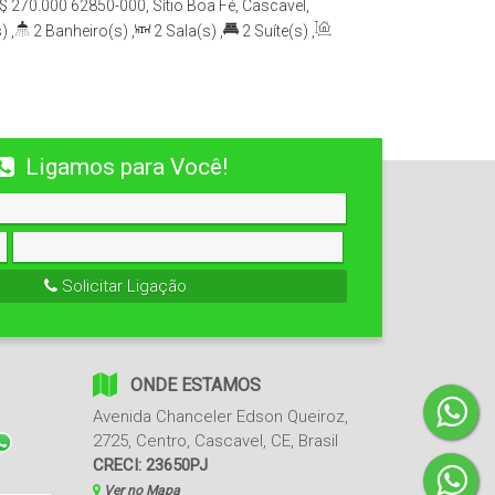
$
270.000
62850-000, Sítio Boa Fé, Cascavel,
)
,
2
Banheiro(s)
,
2
Sala(s)
,
2
Suíte(s)
,
2
Vaga(s)
,
12m
Distância do Mar
,
Útil:
eno:
180
.00
m²
,
Comprimento:
30
.00
m
,
Frente:
Ligamos para Você!
Solicitar Ligação
ONDE ESTAMOS
Avenida Chanceler Edson Queiroz
,
2725
,
Centro
,
Cascavel
,
CE
,
Brasil
CRECI: 23650PJ
Ver no Mapa