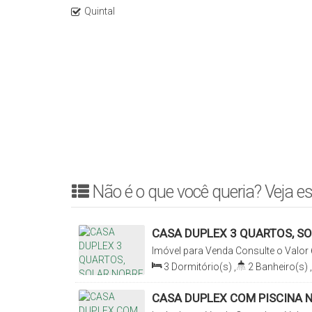
Quintal
Não é o que você queria? Veja es
CASA DUPLEX 3 QUARTOS, S
Imóvel para Venda
Consulte o Valor
Nobre, Cascavel, Ceará, Brasil
3
Dormitório(s)
,
2
Banheiro(s)
,
Total:
200
.00
m²
,
2
Vaga(s)
,
Ter
Comprimento:
20
.00
m
,
Frente:
8
.
CASA DUPLEX COM PISCINA N