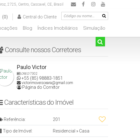
iroz
,
2725
,
Centro
,
Cascavel
,
CE
,
Brasil
(0)
Central do Cliente
ocações
Blog
Índices Imobiliários
Simulação
00.000
De R$500.000 Até R$1.000.000
Consulte nossos Corretores
Paulo Victor
CRECI
7302
+55 (85) 98883-1851
victorimoveisceara@gmail.com
Página do Corretor
Características do Imóvel
Referência:
201
Tipo de Imóvel:
Residencial
»
Casa