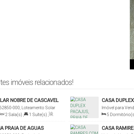
tes imóveis relacionados!
OLAR NOBRE DE CASCAVEL
CASA DUPLEX
62850-000, Loteamento Solar
Imóvel para Ven
Belas, Cascavel, 
2
Sala(s)
,
1
Suíte(s)
,
5
Dormitório(s
reno:
160
.00
m²
,
Sala(s)
,
4
Suít
00
m
A PRAIA DE AGUAS
CASA RAMIRE