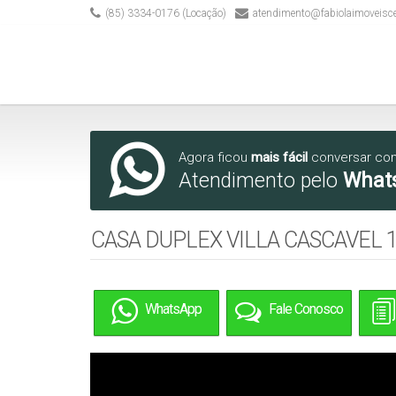
(85) 3334-0176 (Locação)
atendimento@fabiolaimoveisc
Agora ficou
mais fácil
conversar co
Atendimento pelo
What
CASA DUPLEX VILLA CASCAVEL 
WhatsApp
Fale Conosco