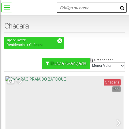
Chácara
Tipo de Imóvel:
Residencial » Chácara
Ordenar por:
Busca Avançada
Chácara
522