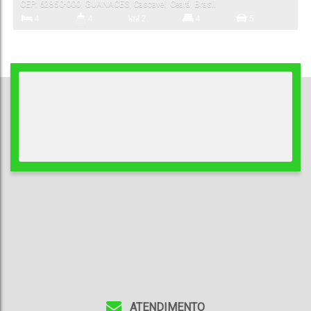
CEP: 62850-000
,
GUANACES
,
Cascavel
,
Ceará
,
Brasil
4
4
2
4
5
Dormitório(s)
Banheiro(s)
Sala(s)
Suíte(s)
Vaga(s)
ATENDIMENTO