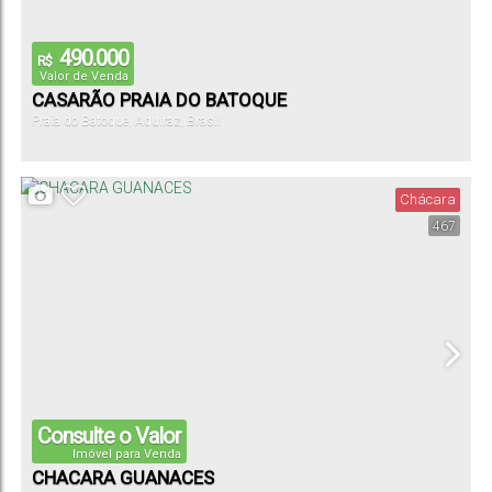
490.000
R$
Valor de Venda
CASARÃO PRAIA DO BATOQUE
Praia do Batoque
,
Aquiraz
,
Brasil
Chácara
467
Consulte o Valor
Imóvel para Venda
CHACARA GUANACES