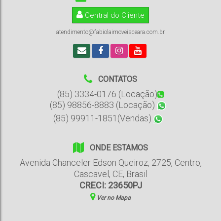
Central do Cliente
atendimento@fabiolaimoveisceara.com.br
CONTATOS
(85) 3334-0176 (Locação)
(85) 98856-8883 (Locação)
(85) 99911-1851(Vendas)
ONDE ESTAMOS
Avenida Chanceler Edson Queiroz
,
2725
,
Centro
,
Cascavel
,
CE
,
Brasil
CRECI: 23650PJ
Ver no Mapa