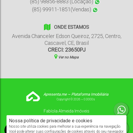
(85) 98856-8883 (Locação)
(85) 99911-1851(Vendas)
ONDE ESTAMOS
Avenida Chanceler Edson Queiroz
,
2725
,
Centro
,
Cascavel
,
CE
,
Brasil
CRECI: 23650PJ
Ver no Mapa
Apresenta.me ~ Plataforma Imobiliária
Copyright © 2026 ~ 0.0000s
Fabíola Almeida Imóveis
www.fabiolaimoveisceara.com.br
Nossa política de privacidade e cookies
Nosso site utiliza cookies para melhorar a sua experiência na navegação.
Você pode alterar suas configurações de cookies através do seu navegador.