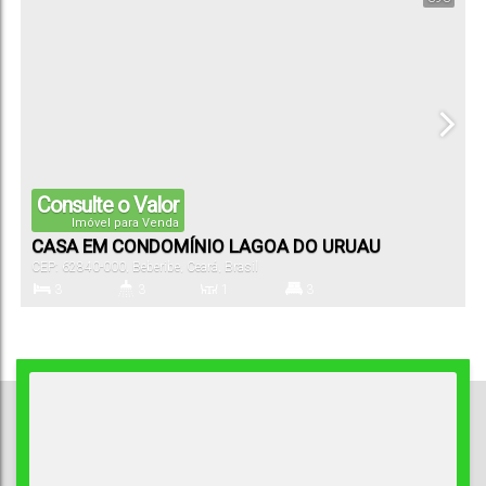
2
464
.00
m²
15
.02
m
13
.30
m
24
.42
m
Vaga(s)
Terreno:
Fundos:
Frente:
Lado Direito:
28
.69
m
Lado Esquerdo:
Consulte o Valor
Imóvel para Venda
CASA EM CONDOMÍNIO LAGOA DO URUAU
CEP: 62840-000
,
Beberibe
,
Ceará
,
Brasil
3
3
1
3
Dormitório(s)
Banheiro(s)
Sala(s)
Suíte(s)