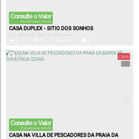
Consulte o Valor
Imóvel para Venda
CASA DUPLEX - SITIO DOS SONHOS
CEP: 62840-000
,
Beberibe
,
Ceará
,
Brasil
4
4
1 ~ 2
4
Dormitório(s)
Banheiro(s)
Sala(s)
Suíte(s)
Casa
427
Consulte o Valor
Imóvel para Venda
CASA NA VILLA DE PESCADORES DA PRAIA DA