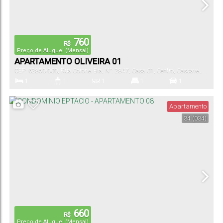
760
R$
Preço de Aluguel (Mensal)
APARTAMENTO OLIVEIRA 01
CEP: 62850-000
,
Rua Coronel Bia
,
N°:
2847
,
Casa 01
,
Centro
,
Cascavel
,
Ceará
,
Brasil
1
1
1
1
1
Dormitório(s)
Banheiro(s)
Sala(s)
Suíte(s)
Vaga(s)
Apartamento
34
(034)
660
R$
Preço de Aluguel (Mensal)