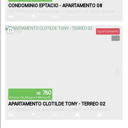
CONDOMINIO EPTACIO - APARTAMENTO 08
CEP: 62850-000
,
Rua Isaura Pires
,
N°:
240
,
APTO 08
,
Centro
,
Cascavel
,
Ceará
,
Brasil
2
1
1
Dormitório(s)
Banheiro(s)
Sala(s)
Apartamento
138
760
R$
Preço de Aluguel (Mensal)
APARTAMENTO CLOTILDE TONY - TERREO 02
CEP: 62850-000
,
Rua Barão de Aracati
,
N°:
2847
,
APT 02 - TERREO
,
Centro
,
Cascavel
,
Ceará
,
Brasil
2
2
1 ~ 2
1
1
Dormitório(s)
Banheiro(s)
Sala(s)
Suíte(s)
Vaga(s)