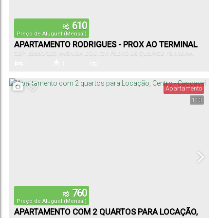
610
R$
Preço de Aluguel (Mensal)
APARTAMENTO RODRIGUES - PROX AO TERMINAL
CEP: 62850-000
,
AVENIDA DOUTOR PEDRO DE QUEIROZ FERREIRA
,
N°:
2309
,
APT 24
,
Centro
,
Cascavel
,
Ceará
,
Brasil
1
1
1
Dormitório(s)
Banheiro(s)
Sala(s)
Apartamento
113
760
R$
Preço de Aluguel (Mensal)
APARTAMENTO COM 2 QUARTOS PARA LOCAÇÃO,