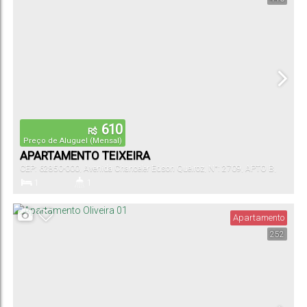
610
R$
Preço de Aluguel (Mensal)
APARTAMENTO TEIXEIRA
CEP: 62850-000
,
Avenida Chanceler Edson Queiroz
,
N°:
2709
,
APTO B
,
Cascavel
,
Ceará
,
Brasil
1
1
Dormitório(s)
Banheiro(s)
Apartamento
252