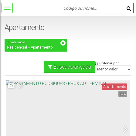
Apartamento
Tipo de Imóvel:
Residencial » Apartamento
Ordenar por:
Busca Avançada
Apartamento
324